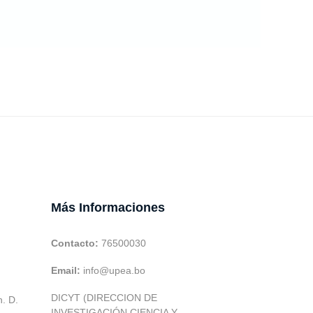
Más Informaciones
Contacto:
76500030
Email:
info@upea.bo
DICYT (DIRECCION DE
h. D.
INVESTIGACIÓN CIENCIA Y