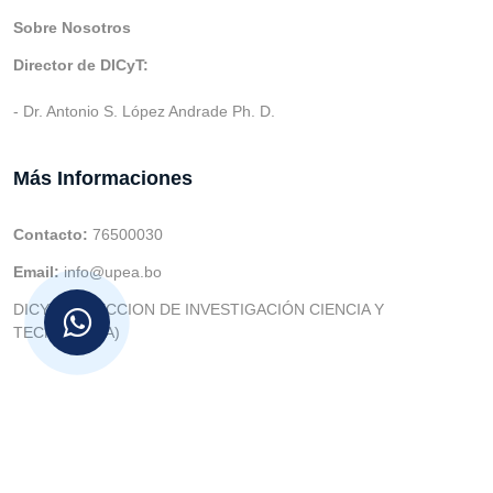
Sobre Nosotros
Director de DICyT:
- Dr. Antonio S. López Andrade Ph. D.
Más Informaciones
Contacto:
76500030
Email:
info@upea.bo
DICYT (DIRECCION DE INVESTIGACIÓN CIENCIA Y
TECNOLOGIA)
© v.1 en 2021 Dev. Varios SIE::: v3.0 Act.2024 Dev: (Gabriel