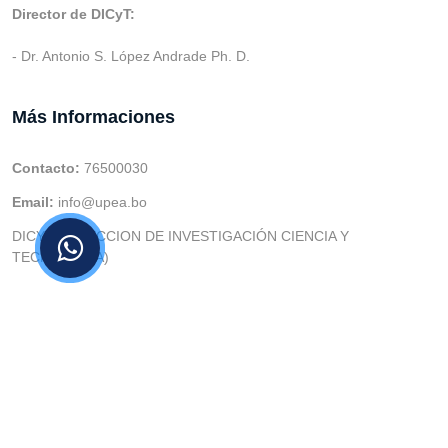
Director de DICyT:
- Dr. Antonio S. López Andrade Ph. D.
Más Informaciones
Contacto:
76500030
Email:
info@upea.bo
DICYT (DIRECCION DE INVESTIGACIÓN CIENCIA Y
TECNOLOGIA)
© v.1 en 2021 Dev. Varios SIE::: v3.0 Act.2024 Dev: (Gabriel
Limachi Misme) |
U.P.E.A
|
UTIC -
| 2026