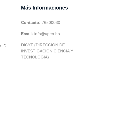
Más Informaciones
Contacto:
76500030
Email:
info@upea.bo
DICYT (DIRECCION DE
h. D.
INVESTIGACIÓN CIENCIA Y
TECNOLOGIA)
|
UTIC -
| 2026