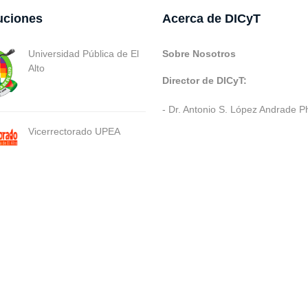
tuciones
Acerca de DICyT
Universidad Pública de El
Sobre Nosotros
Alto
Director de DICyT:
- Dr. Antonio S. López Andrade P
Vicerrectorado UPEA
ev. Varios SIE::: v3.0 Act.2024 Dev: (Gabriel Limachi Misme) |
U.P.E.A