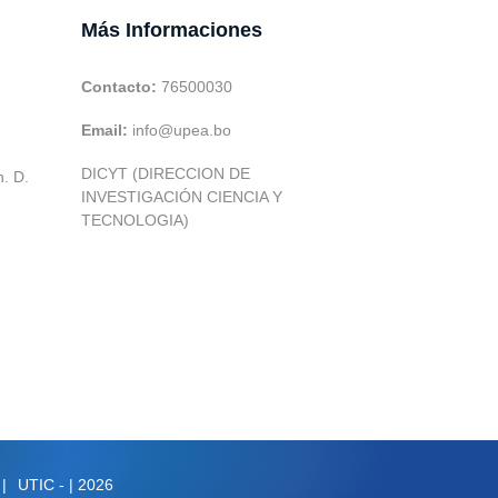
Más Informaciones
Contacto:
76500030
Email:
info@upea.bo
DICYT (DIRECCION DE
h. D.
INVESTIGACIÓN CIENCIA Y
TECNOLOGIA)
|
UTIC -
| 2026