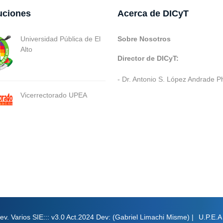
tuciones
Acerca de DICyT
Universidad Pública de El
Sobre Nosotros
Alto
Director de DICyT:
- Dr. Antonio S. López Andrade P
Vicerrectorado UPEA
ev. Varios SIE::: v3.0 Act.2024 Dev: (Gabriel Limachi Misme) |
U.P.E.A