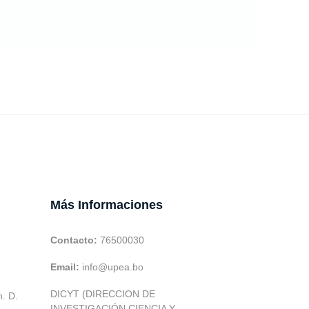
Más Informaciones
Contacto:
76500030
Email:
info@upea.bo
DICYT (DIRECCION DE
h. D.
INVESTIGACIÓN CIENCIA Y