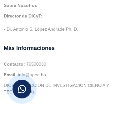
Sobre Nosotros
Director de DICyT:
- Dr. Antonio S. López Andrade Ph. D.
Más Informaciones
Contacto:
76500030
Email:
info@upea.bo
DICYT (DIRECCION DE INVESTIGACIÓN CIENCIA Y
TECNOLOGIA)
© v.1 en 2021 Dev. Varios SIE::: v3.0 Act.2024 Dev: (Gabriel