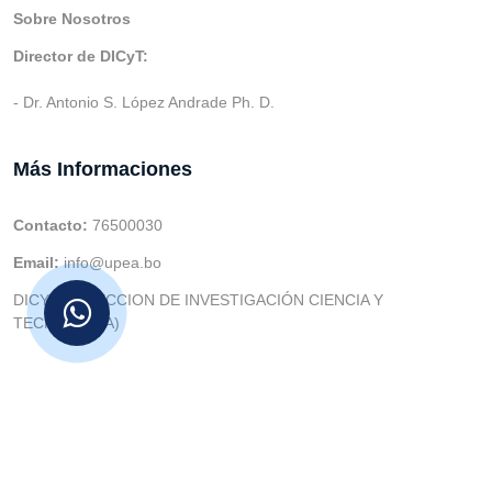
Sobre Nosotros
Director de DICyT:
- Dr. Antonio S. López Andrade Ph. D.
Más Informaciones
Contacto:
76500030
Email:
info@upea.bo
DICYT (DIRECCION DE INVESTIGACIÓN CIENCIA Y
TECNOLOGIA)
© v.1 en 2021 Dev. Varios SIE::: v3.0 Act.2024 Dev: (Gabriel