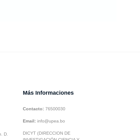
Más Informaciones
Contacto:
76500030
Email:
info@upea.bo
DICYT (DIRECCION DE
h. D.
INVESTIGACIÓN CIENCIA Y