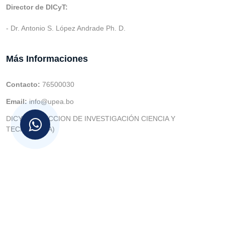
Director de DICyT:
- Dr. Antonio S. López Andrade Ph. D.
Más Informaciones
Contacto:
76500030
Email:
info@upea.bo
DICYT (DIRECCION DE INVESTIGACIÓN CIENCIA Y
TECNOLOGIA)
© v.1 en 2021 Dev. Varios SIE::: v3.0 Act.2024 Dev: (Gabriel
Limachi Misme) |
U.P.E.A
|
UTIC -
| 2026