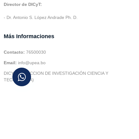
Director de DICyT:
- Dr. Antonio S. López Andrade Ph. D.
Más Informaciones
Contacto:
76500030
Email:
info@upea.bo
DICYT (DIRECCION DE INVESTIGACIÓN CIENCIA Y
TECNOLOGIA)
© v.1 en 2021 Dev. Varios SIE::: v3.0 Act.2024 Dev: (Gabriel
Limachi Misme) |
U.P.E.A
|
UTIC -
| 2026