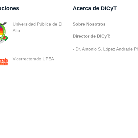
tuciones
Acerca de DICyT
Universidad Pública de El
Sobre Nosotros
Alto
Director de DICyT:
- Dr. Antonio S. López Andrade P
Vicerrectorado UPEA
ev. Varios SIE::: v3.0 Act.2024 Dev: (Gabriel Limachi Misme) |
U.P.E.A