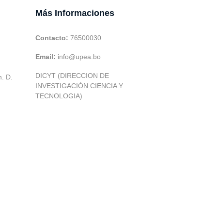
Más Informaciones
Contacto:
76500030
Email:
info@upea.bo
DICYT (DIRECCION DE
h. D.
INVESTIGACIÓN CIENCIA Y
TECNOLOGIA)
|
UTIC -
| 2026