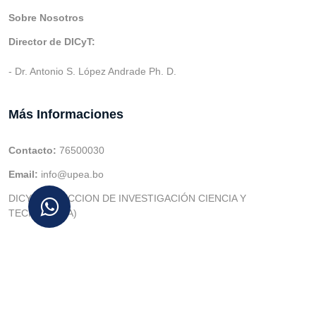
Sobre Nosotros
Director de DICyT:
- Dr. Antonio S. López Andrade Ph. D.
Más Informaciones
Contacto:
76500030
Email:
info@upea.bo
DICYT (DIRECCION DE INVESTIGACIÓN CIENCIA Y
TECNOLOGIA)
© v.1 en 2021 Dev. Varios SIE::: v3.0 Act.2024 Dev: (Gabriel