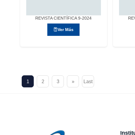
REVISTA CIENTÍFICA 9-2024
REV
Ver Más
1
2
3
»
Last
Insti