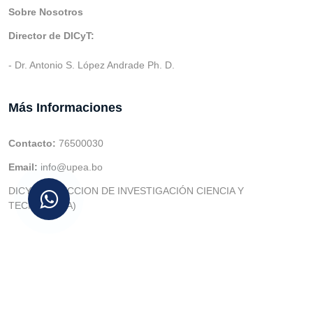
Sobre Nosotros
Director de DICyT:
- Dr. Antonio S. López Andrade Ph. D.
Más Informaciones
Contacto:
76500030
Email:
info@upea.bo
DICYT (DIRECCION DE INVESTIGACIÓN CIENCIA Y
TECNOLOGIA)
© v.1 en 2021 Dev. Varios SIE::: v3.0 Act.2024 Dev: (Gabriel