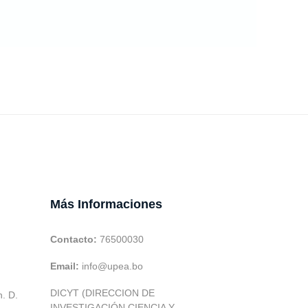
Más Informaciones
Contacto:
76500030
Email:
info@upea.bo
DICYT (DIRECCION DE
h. D.
INVESTIGACIÓN CIENCIA Y