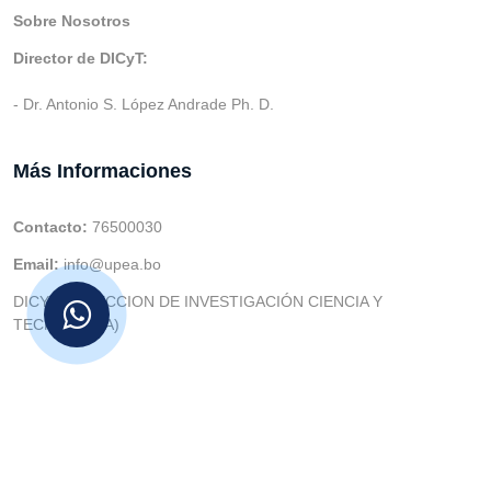
Sobre Nosotros
Director de DICyT:
- Dr. Antonio S. López Andrade Ph. D.
Más Informaciones
Contacto:
76500030
Email:
info@upea.bo
DICYT (DIRECCION DE INVESTIGACIÓN CIENCIA Y
TECNOLOGIA)
© v.1 en 2021 Dev. Varios SIE::: v3.0 Act.2024 Dev: (Gabriel