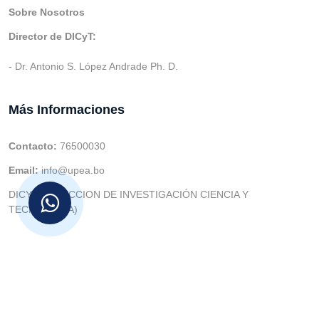
Sobre Nosotros
Director de DICyT:
- Dr. Antonio S. López Andrade Ph. D.
Más Informaciones
Contacto:
76500030
Email:
info@upea.bo
DICYT (DIRECCION DE INVESTIGACIÓN CIENCIA Y
TECNOLOGIA)
© v.1 en 2021 Dev. Varios SIE::: v3.0 Act.2024 Dev: (Gabriel