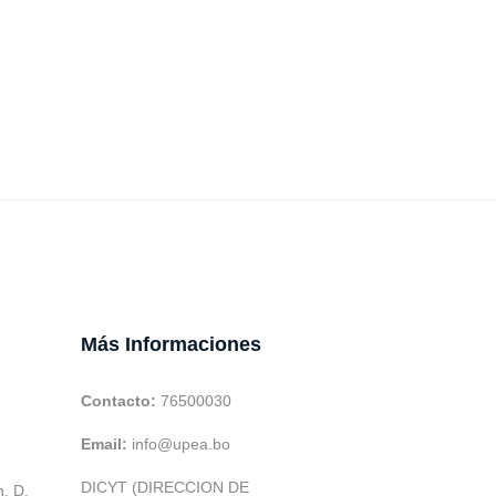
Más Informaciones
Contacto:
76500030
Email:
info@upea.bo
DICYT (DIRECCION DE
h. D.