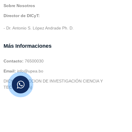
Sobre Nosotros
Director de DICyT:
- Dr. Antonio S. López Andrade Ph. D.
Más Informaciones
Contacto:
76500030
Email:
info@upea.bo
DICYT (DIRECCION DE INVESTIGACIÓN CIENCIA Y
TECNOLOGIA)
© v.1 en 2021 Dev. Varios SIE::: v3.0 Act.2024 Dev: (Gabriel