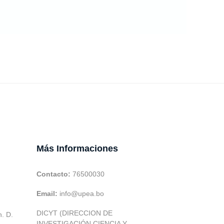
Más Informaciones
Contacto:
76500030
Email:
info@upea.bo
DICYT (DIRECCION DE
h. D.
INVESTIGACIÓN CIENCIA Y