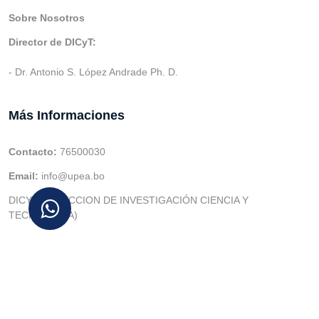
Sobre Nosotros
Director de DICyT:
- Dr. Antonio S. López Andrade Ph. D.
Más Informaciones
Contacto:
76500030
Email:
info@upea.bo
DICYT (DIRECCION DE INVESTIGACIÓN CIENCIA Y
TECNOLOGIA)
© v.1 en 2021 Dev. Varios SIE::: v3.0 Act.2024 Dev: (Gabriel