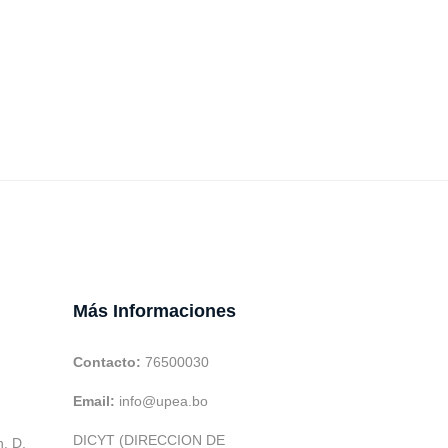
Más Informaciones
Contacto:
76500030
Email:
info@upea.bo
DICYT (DIRECCION DE
h. D.