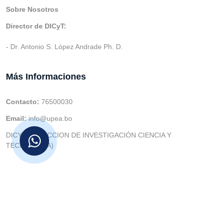
Sobre Nosotros
Director de DICyT:
- Dr. Antonio S. López Andrade Ph. D.
Más Informaciones
Contacto:
76500030
Email:
info@upea.bo
DICYT (DIRECCION DE INVESTIGACIÓN CIENCIA Y
TECNOLOGIA)
© v.1 en 2021 Dev. Varios SIE::: v3.0 Act.2024 Dev: (Gabriel