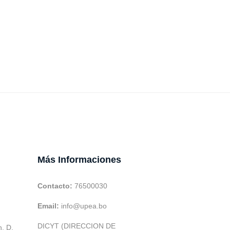
Más Informaciones
Contacto:
76500030
Email:
info@upea.bo
DICYT (DIRECCION DE
h. D.