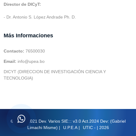
Director de DICyT:
- Dr. Antonio S. López Andrade Ph. D.
Más Informaciones
Contacto:
76500030
Email:
info@upea.bo
DICYT (DIRECCION DE INVESTIGACIÓN CIENCIA Y
TECNOLOGIA)
© v.1 en 2021 Dev. Varios SIE::: v3.0 Act.2024 Dev: (Gabriel
Limachi Misme) |
U.P.E.A
|
UTIC -
| 2026