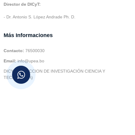
Director de DICyT:
- Dr. Antonio S. López Andrade Ph. D.
Más Informaciones
Contacto:
76500030
Email:
info@upea.bo
DICYT (DIRECCION DE INVESTIGACIÓN CIENCIA Y
TECNOLOGIA)
© v.1 en 2021 Dev. Varios SIE::: v3.0 Act.2024 Dev: (Gabriel
Limachi Misme) |
U.P.E.A
|
UTIC -
| 2026