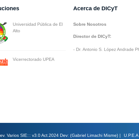
tuciones
Acerca de DICyT
Universidad Pública de El
Sobre Nosotros
Alto
Director de DICyT:
- Dr. Antonio S. López Andrade P
Vicerrectorado UPEA
ev. Varios SIE::: v3.0 Act.2024 Dev: (Gabriel Limachi Misme) |
U.P.E.A