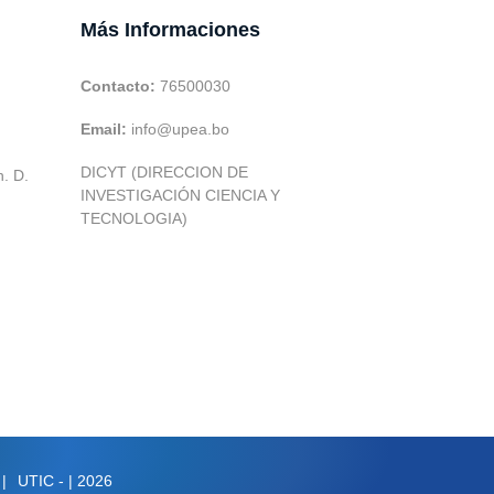
Más Informaciones
Contacto:
76500030
Email:
info@upea.bo
DICYT (DIRECCION DE
h. D.
INVESTIGACIÓN CIENCIA Y
TECNOLOGIA)
|
UTIC -
| 2026