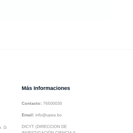
Más Informaciones
Contacto:
76500030
Email:
info@upea.bo
DICYT (DIRECCION DE
h. D.
INVESTIGACIÓN CIENCIA Y