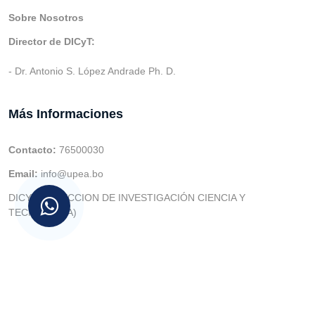
Sobre Nosotros
Director de DICyT:
- Dr. Antonio S. López Andrade Ph. D.
Más Informaciones
Contacto:
76500030
Email:
info@upea.bo
DICYT (DIRECCION DE INVESTIGACIÓN CIENCIA Y
TECNOLOGIA)
© v.1 en 2021 Dev. Varios SIE::: v3.0 Act.2024 Dev: (Gabriel