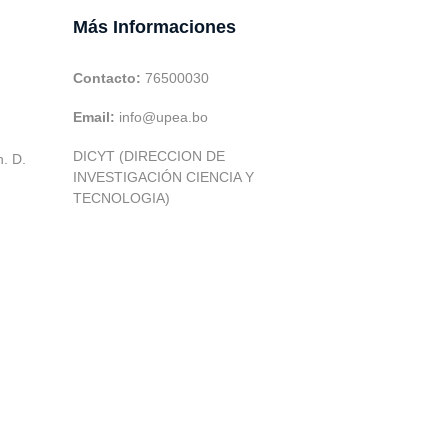
Más Informaciones
Contacto:
76500030
Email:
info@upea.bo
DICYT (DIRECCION DE
h. D.
INVESTIGACIÓN CIENCIA Y
TECNOLOGIA)
|
UTIC -
| 2026