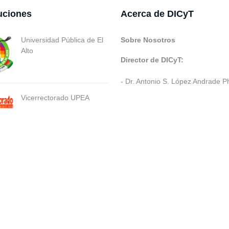
tuciones
Acerca de DICyT
Universidad Pública de El
Sobre Nosotros
Alto
Director de DICyT:
- Dr. Antonio S. López Andrade P
Vicerrectorado UPEA
ev. Varios SIE::: v3.0 Act.2024 Dev: (Gabriel Limachi Misme) |
U.P.E.A