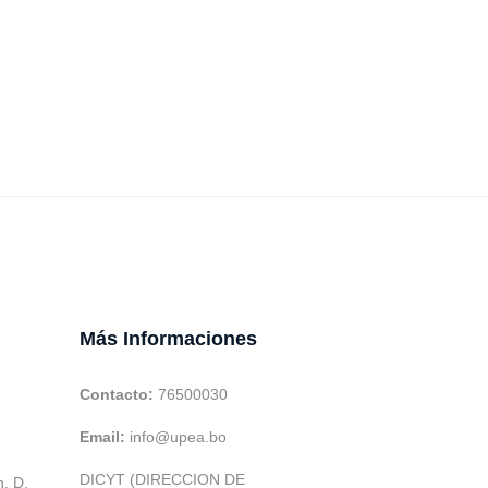
Más Informaciones
Contacto:
76500030
Email:
info@upea.bo
DICYT (DIRECCION DE
h. D.