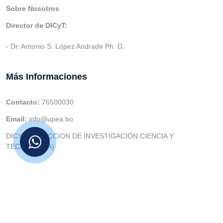
Sobre Nosotros
Director de DICyT:
- Dr. Antonio S. López Andrade Ph. D.
Más Informaciones
Contacto:
76500030
Email:
info@upea.bo
DICYT (DIRECCION DE INVESTIGACIÓN CIENCIA Y
TECNOLOGIA)
© v.1 en 2021 Dev. Varios SIE::: v3.0 Act.2024 Dev: (Gabriel