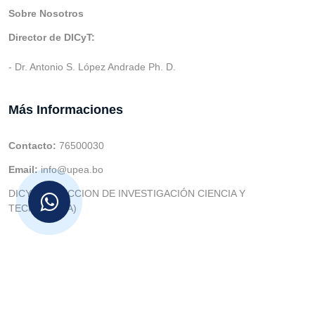
Sobre Nosotros
Director de DICyT:
- Dr. Antonio S. López Andrade Ph. D.
Más Informaciones
Contacto:
76500030
Email:
info@upea.bo
DICYT (DIRECCION DE INVESTIGACIÓN CIENCIA Y
TECNOLOGIA)
© v.1 en 2021 Dev. Varios SIE::: v3.0 Act.2024 Dev: (Gabriel