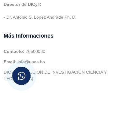
Director de DICyT:
- Dr. Antonio S. López Andrade Ph. D.
Más Informaciones
Contacto:
76500030
Email:
info@upea.bo
DICYT (DIRECCION DE INVESTIGACIÓN CIENCIA Y
TECNOLOGIA)
© v.1 en 2021 Dev. Varios SIE::: v3.0 Act.2024 Dev: (Gabriel
Limachi Misme) |
U.P.E.A
|
UTIC -
| 2026