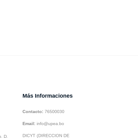
Más Informaciones
Contacto:
76500030
Email:
info@upea.bo
DICYT (DIRECCION DE
h. D.