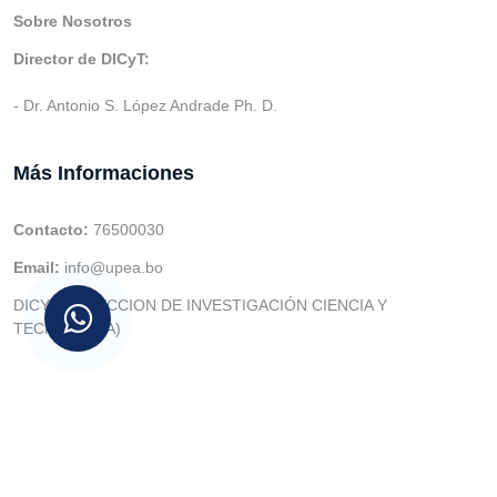
Sobre Nosotros
Director de DICyT:
- Dr. Antonio S. López Andrade Ph. D.
Más Informaciones
Contacto:
76500030
Email:
info@upea.bo
DICYT (DIRECCION DE INVESTIGACIÓN CIENCIA Y
TECNOLOGIA)
© v.1 en 2021 Dev. Varios SIE::: v3.0 Act.2024 Dev: (Gabriel