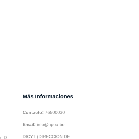
Más Informaciones
Contacto:
76500030
Email:
info@upea.bo
DICYT (DIRECCION DE
h. D.