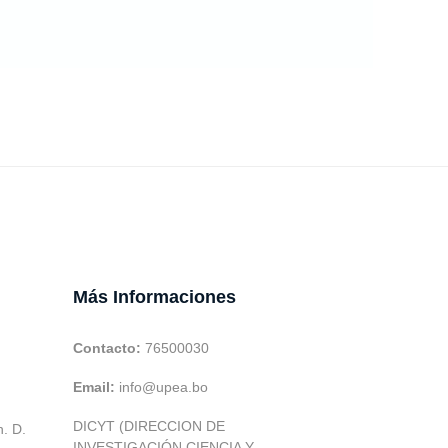
Más Informaciones
Contacto:
76500030
Email:
info@upea.bo
DICYT (DIRECCION DE
h. D.
INVESTIGACIÓN CIENCIA Y