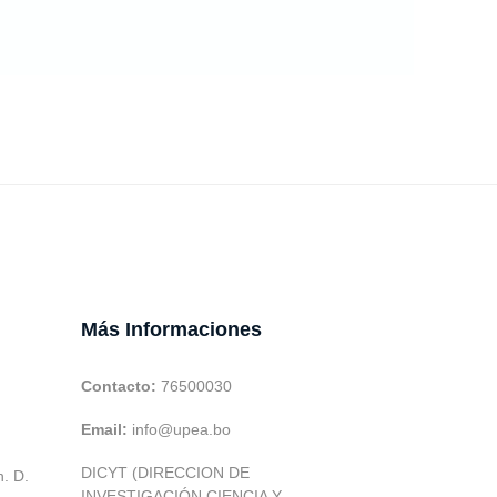
Más Informaciones
Contacto:
76500030
Email:
info@upea.bo
DICYT (DIRECCION DE
h. D.
INVESTIGACIÓN CIENCIA Y