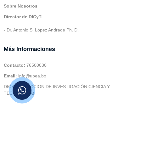
Sobre Nosotros
Director de DICyT:
- Dr. Antonio S. López Andrade Ph. D.
Más Informaciones
Contacto:
76500030
Email:
info@upea.bo
DICYT (DIRECCION DE INVESTIGACIÓN CIENCIA Y
TECNOLOGIA)
© v.1 en 2021 Dev. Varios SIE::: v3.0 Act.2024 Dev: (Gabriel