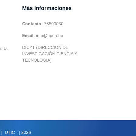
Más Informaciones
Contacto:
76500030
Email:
info@upea.bo
DICYT (DIRECCION DE
h. D.
INVESTIGACIÓN CIENCIA Y
TECNOLOGIA)
|
UTIC -
| 2026