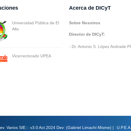
tuciones
Acerca de DICyT
Universidad Pública de El
Sobre Nosotros
Alto
Director de DICyT:
- Dr. Antonio S. López Andrade P
Vicerrectorado UPEA
ev. Varios SIE::: v3.0 Act.2024 Dev: (Gabriel Limachi Misme) |
U.P.E.A