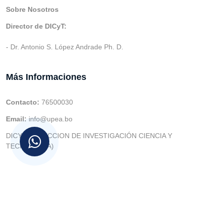
Sobre Nosotros
Director de DICyT:
- Dr. Antonio S. López Andrade Ph. D.
Más Informaciones
Contacto:
76500030
Email:
info@upea.bo
DICYT (DIRECCION DE INVESTIGACIÓN CIENCIA Y
TECNOLOGIA)
© v.1 en 2021 Dev. Varios SIE::: v3.0 Act.2024 Dev: (Gabriel