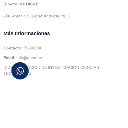
Director de DICyT:
- Dr. Antonio S. López Andrade Ph. D.
Más Informaciones
Contacto:
76500030
Email:
info@upea.bo
DICYT (DIRECCION DE INVESTIGACIÓN CIENCIA Y
TECNOLOGIA)
© v.1 en 2021 Dev. Varios SIE::: v3.0 Act.2024 Dev: (Gabriel
Limachi Misme) |
U.P.E.A
|
UTIC -
| 2026