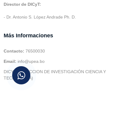
Director de DICyT:
- Dr. Antonio S. López Andrade Ph. D.
Más Informaciones
Contacto:
76500030
Email:
info@upea.bo
DICYT (DIRECCION DE INVESTIGACIÓN CIENCIA Y
TECNOLOGIA)
© v.1 en 2021 Dev. Varios SIE::: v3.0 Act.2024 Dev: (Gabriel
Limachi Misme) |
U.P.E.A
|
UTIC -
| 2026