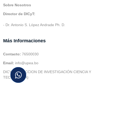
Sobre Nosotros
Director de DICyT:
- Dr. Antonio S. López Andrade Ph. D.
Más Informaciones
Contacto:
76500030
Email:
info@upea.bo
DICYT (DIRECCION DE INVESTIGACIÓN CIENCIA Y
TECNOLOGIA)
© v.1 en 2021 Dev. Varios SIE::: v3.0 Act.2024 Dev: (Gabriel