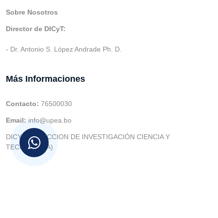
Sobre Nosotros
Director de DICyT:
- Dr. Antonio S. López Andrade Ph. D.
Más Informaciones
Contacto:
76500030
Email:
info@upea.bo
DICYT (DIRECCION DE INVESTIGACIÓN CIENCIA Y
TECNOLOGIA)
© v.1 en 2021 Dev. Varios SIE::: v3.0 Act.2024 Dev: (Gabriel