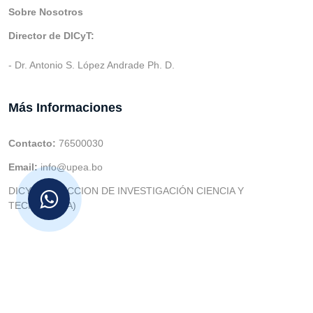
Sobre Nosotros
Director de DICyT:
- Dr. Antonio S. López Andrade Ph. D.
Más Informaciones
Contacto:
76500030
Email:
info@upea.bo
DICYT (DIRECCION DE INVESTIGACIÓN CIENCIA Y
TECNOLOGIA)
© v.1 en 2021 Dev. Varios SIE::: v3.0 Act.2024 Dev: (Gabriel