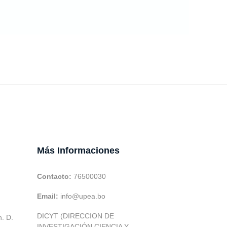
Más Informaciones
Contacto:
76500030
Email:
info@upea.bo
DICYT (DIRECCION DE
h. D.
INVESTIGACIÓN CIENCIA Y