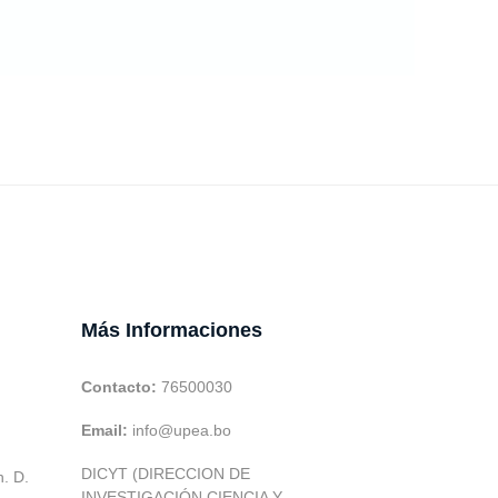
Más Informaciones
Contacto:
76500030
Email:
info@upea.bo
DICYT (DIRECCION DE
h. D.
INVESTIGACIÓN CIENCIA Y